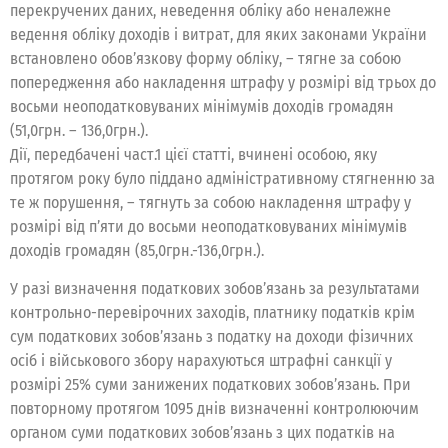
перекручених даних, неведення обліку або неналежне
ведення обліку доходів і витрат, для яких законами України
встановлено обов’язкову форму обліку, – тягне за собою
попередження або накладення штрафу у розмірі від трьох до
восьми неоподатковуваних мінімумів доходів громадян
(51,0грн. – 136,0грн.).
Дії, передбачені част.1 цієї статті, вчинені особою, яку
протягом року було піддано адміністративному стягненню за
те ж порушення, – тягнуть за собою накладення штрафу у
розмірі від п’яти до восьми неоподатковуваних мінімумів
доходів громадян (85,0грн.-136,0грн.).
У разі визначення податкових зобов’язань за результатами
контрольно-перевірочних заходів, платнику податків крім
сум податкових зобов’язань з податку на доходи фізичних
осіб і військового збору нарахуються штрафні санкції у
розмірі 25% суми занижених податкових зобов’язань. При
повторному протягом 1095 днів визначенні контролюючим
органом суми податкових зобов’язань з цих податків на