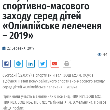
спортивно-масового
заходу серед дітей
«Олімпійське лелеченя
– 2019»
22 Березня, 2019
44
Сьогодні (22.03.19) в спортивній залі ЗОШ №3 м. Обухів
відбувся ІІ етап Всеукраїнського спортивно-масового заходу
серед дітей «Олімпійське лелеченя – 2019»!
Приймали участь в змаганнях 6 команд: НВК №1, ЗОШ №2,
НВК №3, ЗОШ №4, НВК №5 та гімназія ім. В.Мельника. Призові
місця посіли: