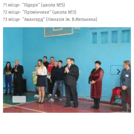
?1 місце- “Лідери” (школа №5)
?2 місце- “Промінчики” (школа №3)
?3 місце- “Авангард” (гімназія ім. В.Мельника)