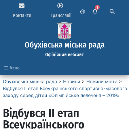
1
Контакти
Трансляції
Обухівська міська рада
Офіційний вебсайт
Меню
Обухівська міська рада
>
Новини
>
Новини міста
>
Відбувся ІІ етап Всеукраїнського спортивно-масового
заходу серед дітей «Олімпійське лелеченя – 2019»
Відбувся ІІ етап
Всеукраїнського