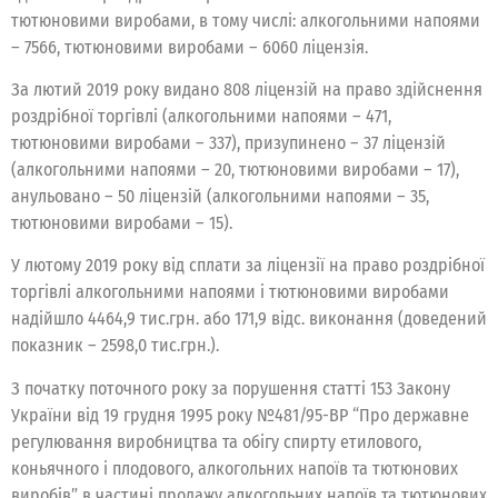
тютюновими виробами, в тому числі: алкогольними напоями
– 7566, тютюновими виробами – 6060 ліцензія.
За лютий 2019 року видано 808 ліцензій на право здійснення
роздрібної торгівлі (алкогольними напоями – 471,
тютюновими виробами – 337), призупинено – 37 ліцензій
(алкогольними напоями – 20, тютюновими виробами – 17),
анульовано – 50 ліцензій (алкогольними напоями – 35,
тютюновими виробами – 15).
У лютому 2019 року від сплати за ліцензії на право роздрібної
торгівлі алкогольними напоями і тютюновими виробами
надійшло 4464,9 тис.грн. або 171,9 відс. виконання (доведений
показник – 2598,0 тис.грн.).
З початку поточного року за порушення статті 153 Закону
України від 19 грудня 1995 року №481/95-ВР “Про державне
регулювання виробництва та обігу спирту етилового,
коньячного і плодового, алкогольних напоїв та тютюнових
виробів” в частині продажу алкогольних напоїв та тютюнових