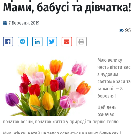
Мами, бабусі та дівчатка!
7 Березня, 2019
95
Маю велику
честь вітати вас
з чудовим
святом краси та
гармонії — 8
березня!
Цей день
означає
початок весни, початок життя у природі та перше тепло.
Милі жінки, нехай це тепло оселиться у ваших будинках і