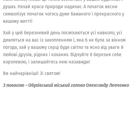
душах. Нехай краса природи надихає. А початок весни
символізує початок чогось дуже бажаного і прекрасного у
вашому житті!
Хай у цей березневий день посміхаються усі навколо, усі
дивляться на вас із захопленням і, яка б не була за вікном
погода, хай у вашому серці буде світло та ясно від уваги й
любові друзів, рідних і коханих. Відчуйте 8 березня себе
королевою, і залишайтесь нею назавжди!
Ви найчарівніші! Зі святом!
З повагою – Обухівський міський голова Олександр Левченко