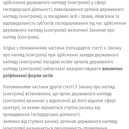
здійснення державного нагляду (контролю) у сфері
господарської діяльності, повноваження органів державного
нагляду (контролю), їх посадових осіб і права, обов’язки та
відповідальність суб’єктів господарювання під час здійснення
державного нагляду (контролю) визначені Законом про
нагляд (контроль).
Згідно з положеннями частини п’ятнадцятої статті 4 Закону
про нагляд (контроль) при здійсненні заходів державного
нагляду (контролю) посадові особи органів державного
нагляду (контролю) зобов’язані використовувати
виключно
уніфіковані форми актів
.
Положеннями частини другої статті 5 Закону про нагляд
(контроль) встановлено, що орган державного нагляду
(контролю) визначає у віднесеній до його відання сфері
критерії, за якими оцінюється ступінь ризику від
провадження господарської діяльності.
Залежно від ступеня ризику органом державного нагляду
(контролю) визначається періодичність проведення