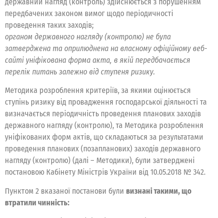
державний нагляд (контроль) здійснюється з порушенням
передбачених законом вимог щодо періодичності
проведення таких заходів;
органом державного нагляду (контролю) не була
затверджена та оприлюднена на власному офіційному веб-
сайті уніфікована форма акта, в якій передбачається
перелік питань залежно від ступеня ризику.
Методика розроблення критеріїв, за якими оцінюється
ступінь ризику від провадження господарської діяльності та
визначається періодичність проведення планових заходів
державного нагляду (контролю), та Методика розроблення
уніфікованих форм актів, що складаються за результатами
проведення планових (позапланових) заходів державного
нагляду (контролю) (далі – Методики), були затверджені
постановою Кабінету Міністрів України від 10.05.2018 № 342.
Пунктом 2 вказаної постанови були
визнані такими, що
втратили чинність: