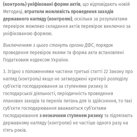
(контроль) уніфіковані форми актів
, що відповідають новій
Методиці,
втратили можливість проведення заходів
державного нагляду (контролю)
, оскільки за результатами
перевірок можливо складання актів перевірок виключно за
уніфікованою формою.
Виключенням з цього стануть органи ДФС
, порядок
проведення перевірок якими та форма акта встановлені
Податковим кодексом України.
3. Згідно з положеннями частини третьої статті 22 Закону про
нагляд (контроль) якщо не затверджені критерії розподілу
суб’єктів господарювання за ступенями ризику їх
господарської діяльності, періодичність проведення
планових заходів та перелік питань для їх здійснення, то такі
суб’єкти господарювання вважаються суб’єктами
господарювання
з незначним ступенем ризику
та підлягають
державному нагляду (контролю) не частіше одного разу на
п’ять років.