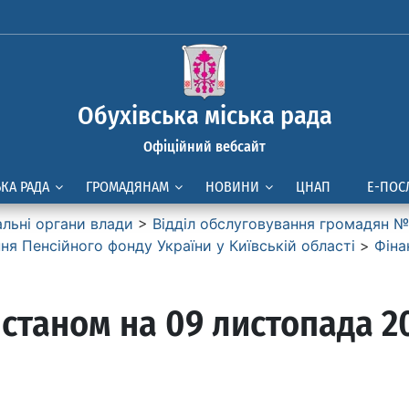
Обухівська міська рада
Офіційний вебсайт
ЬКА РАДА
ГРОМАДЯНАМ
НОВИНИ
ЦНАП
Е-ПОС
альні органи влади
>
Вiддiл обслуговування громадян № 
я Пенсiйного фонду України у Київськiй областi
>
Фіна
 станом на 09 листопада 2