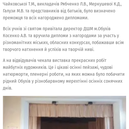
Чайковської Т.М., викладачів Рябченко Л.В., Меркушевої К.Д.,
Галузи М.В. та представників від батьків, було визначено
преможця та всіх нагороджено дипломами.
Всіх учнів зі святом привітала директор ДШМ м.Обухів
Косенко А.В. та вручила дипломи з нагородами за участь у
різноманітних міських, обласних конкурсах, побажавши всім
творчого натхнення й успіхів на творчій ниві.
А на відвідувачів чекала виставка прекрасних робіт
майбутніх художників. Це і цікаві осінні пейзажі, чудові
натюрморти, пленерні роботи, на яких можна було побачити
рідний Обухів у різнобарвному мерехтінні осінніх сонячних
днів.