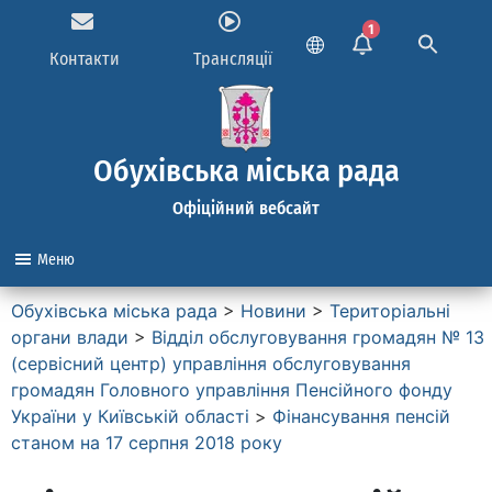
1
Контакти
Трансляції
Обухівська міська рада
Офіційний вебсайт
Меню
Обухівська міська рада
>
Новини
>
Територіальні
органи влади
>
Вiддiл обслуговування громадян № 13
(сервiсний центр) управління обслуговування
громадян Головного управлiння Пенсiйного фонду
України у Київськiй областi
>
Фінансування пенсій
станом на 17 серпня 2018 року