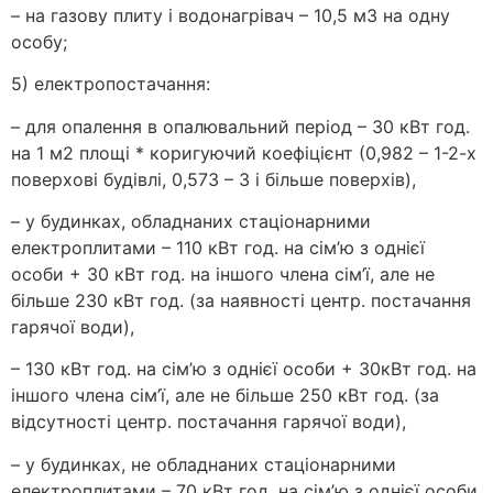
– на газову плиту і водонагрівач – 10,5 м3 на одну
особу;
5) електропостачання:
– для опалення в опалювальний період – 30 кВт год.
на 1 м2 площі * коригуючий коефіцієнт (0,982 – 1-2-х
поверхові будівлі, 0,573 – 3 і більше поверхів),
– у будинках, обладнаних стаціонарними
електроплитами – 110 кВт год. на сім’ю з однієї
особи + 30 кВт год. на іншого члена сім’ї, але не
більше 230 кВт год. (за наявності центр. постачання
гарячої води),
– 130 кВт год. на сім’ю з однієї особи + 30кВт год. на
іншого члена сім’ї, але не більше 250 кВт год. (за
відсутності центр. постачання гарячої води),
– у будинках, не обладнаних стаціонарними
електроплитами – 70 кВт год. на сім’ю з однієї особи