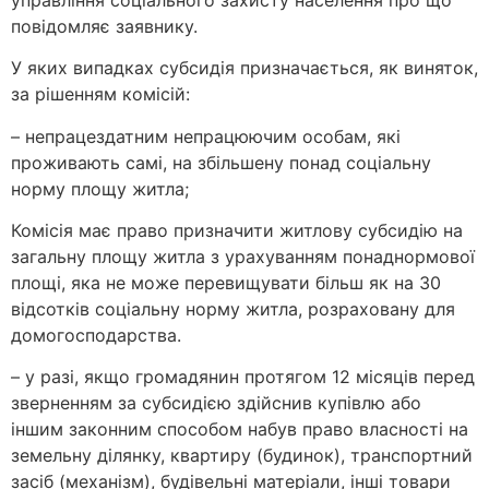
повідомляє заявнику.
У яких випадках субсидія призначається, як виняток,
за рішенням комісій:
– непрацездатним непрацюючим особам, які
проживають самі, на збільшену понад соціальну
норму площу житла;
Комісія має право призначити житлову субсидію на
загальну площу житла з урахуванням понаднормової
площі, яка не може перевищувати більш як на 30
відсотків соціальну норму житла, розраховану для
домогосподарства.
– у разі, якщо громадянин протягом 12 місяців перед
зверненням за субсидією здійснив купівлю або
іншим законним способом набув право власності на
земельну ділянку, квартиру (будинок), транспортний
засіб (механізм), будівельні матеріали, інші товари