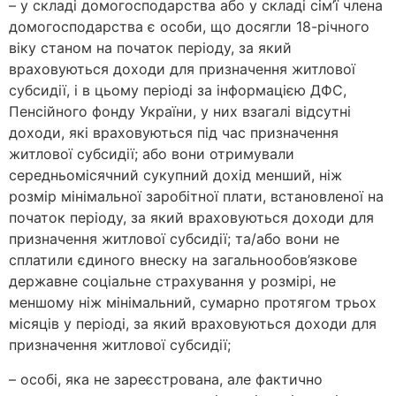
– у складі домогосподарства або у складі сім’ї члена
домогосподарства є особи, що досягли 18-річного
віку станом на початок періоду, за який
враховуються доходи для призначення житлової
субсидії, і в цьому періоді за інформацією ДФС,
Пенсійного фонду України, у них взагалі відсутні
доходи, які враховуються під час призначення
житлової субсидії; або вони отримували
середньомісячний сукупний дохід менший, ніж
розмір мінімальної заробітної плати, встановленої на
початок періоду, за який враховуються доходи для
призначення житлової субсидії; та/або вони не
сплатили єдиного внеску на загальнообов’язкове
державне соціальне страхування у розмірі, не
меншому ніж мінімальний, сумарно протягом трьох
місяців у періоді, за який враховуються доходи для
призначення житлової субсидії;
– особі, яка не зареєстрована, але фактично