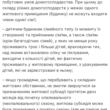
побутових умов домогосподарства. При цьому до
складу різних домогосподарств у межах одного
житлового приміщення (будинку) не можуть входити
члени однієї сім’ї;
– дитячим будинкам сімейного типу (з моменту їх
створення) та прийомним сім’ям, а також сім’ям
(крім багатодітних сімей), у яких не менше року
проживають троє і більше дітей, враховуючи тих,
над якими встановлено опіку чи піклування,
виходячи з кількості дітей, які фактично
проживають у житловому приміщенні, з урахуванням
дітей, які не зареєстровані в ньому;
– якщо громадяни, що перебувають у складних
життєвих обставинах, не змогли звернутися за
призначенням житлової субсидії протягом двох
місяців від початку опалювального
(неопалювального) сезону, житлова субсидія може
бути призначена з початку сезону (але не раніше дня