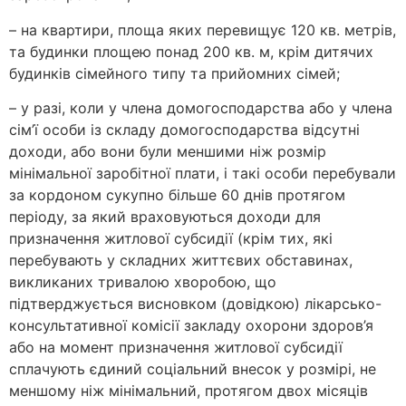
– на квартири, площа яких перевищує 120 кв. метрів,
та будинки площею понад 200 кв. м, крім дитячих
будинків сімейного типу та прийомних сімей;
– у разі, коли у члена домогосподарства або у члена
сім’ї особи із складу домогосподарства відсутні
доходи, або вони були меншими ніж розмір
мінімальної заробітної плати, і такі особи перебували
за кордоном сукупно більше 60 днів протягом
періоду, за який враховуються доходи для
призначення житлової субсидії (крім тих, які
перебувають у складних життєвих обставинах,
викликаних тривалою хворобою, що
підтверджується висновком (довідкою) лікарсько-
консультативної комісії закладу охорони здоров’я
або на момент призначення житлової субсидії
сплачують єдиний соціальний внесок у розмірі, не
меншому ніж мінімальний, протягом двох місяців