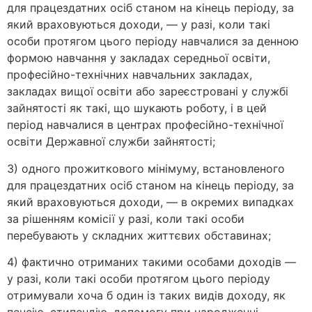
для працездатних осіб станом на кінець періоду, за
який враховуються доходи, — у разі, коли такі
особи протягом цього періоду навчалися за денною
формою навчання у закладах середньої освіти,
професійно-технічних навчальних закладах,
закладах вищої освіти або зареєстровані у службі
зайнятості як такі, що шукають роботу, і в цей
період навчалися в центрах професійно-технічної
освіти Державної служби зайнятості;
3) одного прожиткового мінімуму, встановленого
для працездатних осіб станом на кінець періоду, за
який враховуються доходи, — в окремих випадках
за рішенням комісії у разі, коли такі особи
перебувають у складних життєвих обставинах;
4) фактично отриманих такими особами доходів —
у разі, коли такі особи протягом цього періоду
отримували хоча б один із таких видів доходу, як
пенсію, стипендію, допомогу при народженні