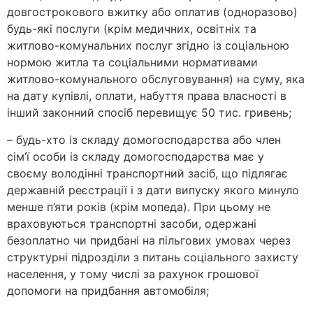
довгострокового вжитку або оплатив (одноразово)
будь-які послуги (крім медичних, освітніх та
житлово-комунальних послуг згідно із соціальною
нормою житла та соціальними нормативами
житлово-комунального обслуговування) на суму, яка
на дату купівлі, оплати, набуття права власності в
інший законний спосіб перевищує 50 тис. гривень;
– будь-хто із складу домогосподарства або член
сім’ї особи із складу домогосподарства має у
своєму володінні транспортний засіб, що підлягає
державній реєстрації і з дати випуску якого минуло
менше п’яти років (крім мопеда). При цьому не
враховуються транспортні засоби, одержані
безоплатно чи придбані на пільгових умовах через
структурні підрозділи з питань соціального захисту
населення, у тому числі за рахунок грошової
допомоги на придбання автомобіля;