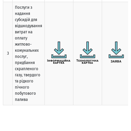
Послуги з
надання
субсидій для
відшкодування
витрат на
оплату
житлово-
комунальних
3
послуг,
придбання
скрапленого
газу, твердого
та рідкого
пічного
побутового
палива