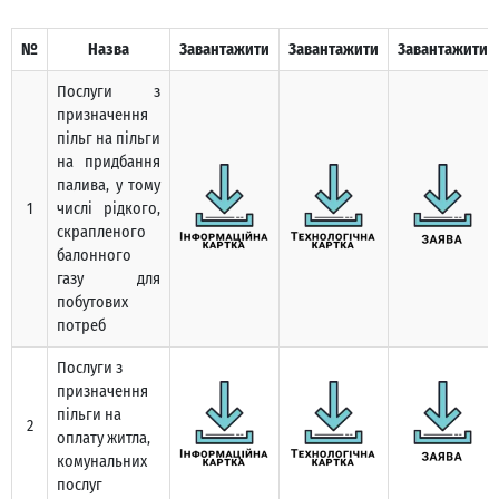
№
Назва
Завантажити
Завантажити
Завантажити
Послуги з
призначення
пільг на пільги
на придбання
палива, у тому
1
числі рідкого,
скрапленого
балонного
газу для
побутових
потреб
Послуги з
призначення
пільги на
2
оплату житла,
комунальних
послуг