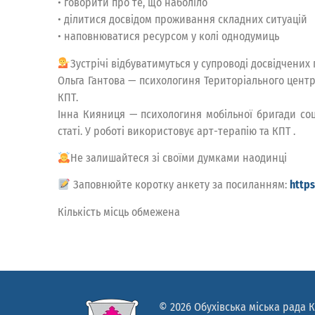
• говорити про те, що наболіло
• ділитися досвідом проживання складних ситуацій
• наповнюватися ресурсом у колі однодумиць
Зустрічі відбуватимуться у супроводі досвідчених
Ольга Гантова — психологиня Територіального центр
КПТ.
Інна Кияниця — психологиня мобільної бригади соц
статі. У роботі використовує арт-терапію та КПТ .
Не залишайтеся зі своїми думками наодинці
Заповнюйте коротку анкету за посиланням:
http
Кількість місць обмежена
© 2026 Обухівська міська рада К