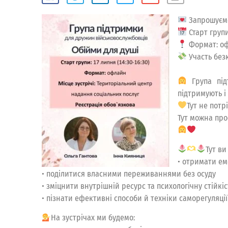
Запрошуємо 
Старт групи:
Формат: офл
Участь без
Група під
підтримують і
Тут не потр
Тут можна про
Тут ви
• отримати ем
• поділитися власними переживаннями без осуду
• зміцнити внутрішній ресурс та психологічну стійкіс
• пізнати ефективні способи й техніки саморегуляції
На зустрічах ми будемо: