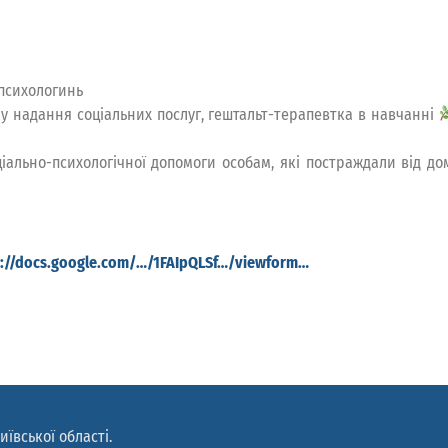
 психологинь
у надання соціальних послуг, гештальт-терапевтка в навчанні
іально-психологічної допомоги особам, які постраждали від д
s://docs.google.com/…/1FAIpQLSf…/viewform…
иївської області.