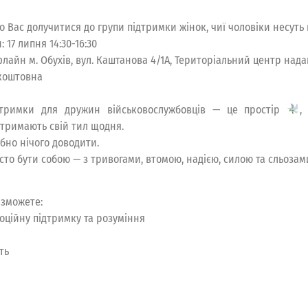
Вас долучитися до групи підтримки жінок, чиї чоловіки несуть 
 17 липня 14:30-16:30
айн м. Обухів, вул. Каштанова 4/1А, Територіальний центр нада
коштовна
тримки для дружин військовослужбовців — це простір
,
 тримають свій тил щодня.
ібно нічого доводити.
сто бути собою — з тривогами, втомою, надією, силою та сльоза
 зможете:
оційну підтримку та розуміння
ть