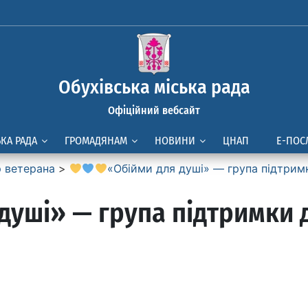
Обухівська міська рада
Офіційний вебсайт
ЬКА РАДА
ГРОМАДЯНАМ
НОВИНИ
ЦНАП
Е-ПОС
р ветерана
>
«Обійми для душі» — група підтрим
душі» — група підтримки 