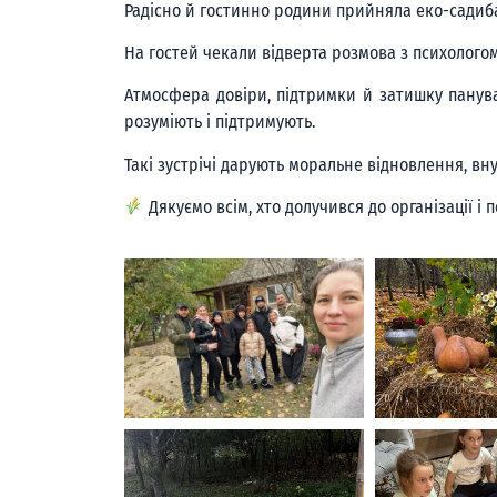
Радісно й гостинно родини прийняла еко-садиба
На гостей чекали відверта розмова з психологом,
Атмосфера довіри, підтримки й затишку панува
розуміють і підтримують.
Такі зустрічі дарують моральне відновлення, вну
Дякуємо всім, хто долучився до організації 