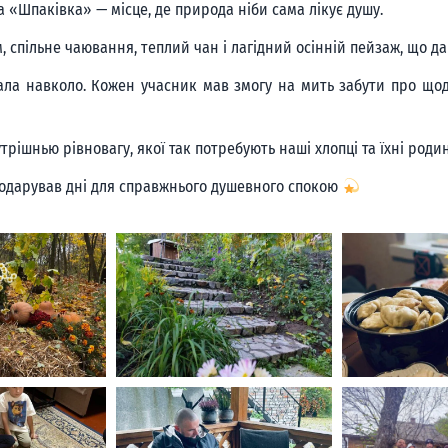
 «Шпаківка» — місце, де природа ніби сама лікує душу.
 спільне чаювання, теплий чан і лагідний осінній пейзаж, що дар
ла навколо. Кожен учасник мав змогу на мить забути про щод
трішнью рівновагу, якої так потребують наші хлопці та їхні роди
і подарував дні для справжнього душевного спокою