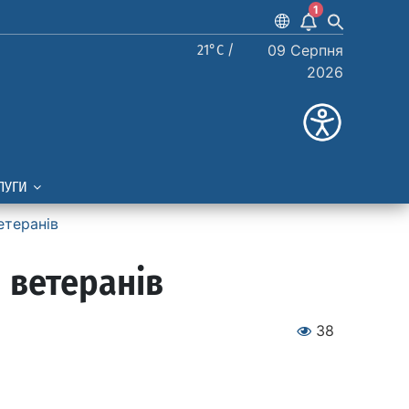
1
21°C /
09 Серпня
2026
ЛУГИ
етеранів
 ветеранів
38