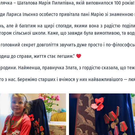
лячка – Шаталова Марія Пилипівна, якій виповнилося 100 років!
ади Лариса Ільєнко особисто привітала пані Марію зі знаменною 
ь, але й багатим на щирі спогади, якими вона з радістю поділ
ором сільської школи. Каже, що завжди була вимогливою, та водно
ї головний секрет довголіття звучить дуже просто і по-філософсь
ходиш до справи, життя стає легшим.”
родини. Найменша, правнучка Злата, з гордістю сказала, що теж м
го з нас. Бережімо старших і вчімося у них найважливішого — лю