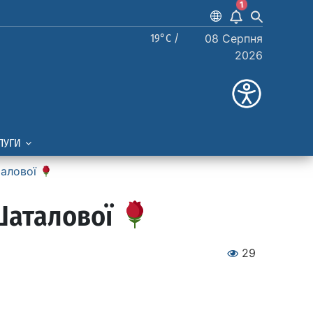
1
19°C /
08 Серпня
2026
ЛУГИ
талової
Шаталової
29