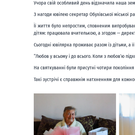
Учора свій особливий день відзначила наша зем
З нагоди ювілею секретар Обухівської міської р
Її життя було непростим, сповненим випробуван
дітям: працювала вчителькою, а згодом — директ
Сьогодні ювілярка проживає разом із дітьми, а ї
“Любов у всьому і до всього. Коли з любов’ю під
На святкуванні були присутні чотири покоління 
Такі зустрічі є справжнім натхненням для кожно