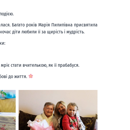
подією.
илася. Багато років Марія Пилипівна присвятила
час діти любили її за щирість і мудрість.
ки:
ріє стати вчителькою, як її прабабуся.
бові до життя.