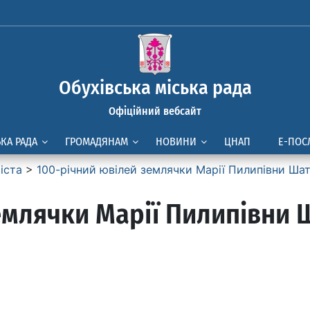
Обухівська міська рада
Офіційний вебсайт
ЬКА РАДА
ГРОМАДЯНАМ
НОВИНИ
ЦНАП
Е-ПОС
іста
>
100-річний ювілей землячки Марії Пилипівни Ша
емлячки Марії Пилипівни 