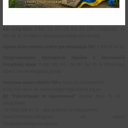
WhatsApp, Viber); info@donbasssos.org;
ГО «КримSOS»
: +38 063 077 16 19; +38 096 224 01 23; +38 095 277
53 55 (Signal, Telegram, WhatsApp, Viber); help@krymsos.com;
БФ «Схід SOS»
: 0 800 332 614; +38 068 827 2895 (Telegram); +38
095 374 82 70 (Viber); tatyana.petrova@east-sos.org;
гаряча лінія з питань освіти для мешканців ТОТ
: 0 800 50 44 25;
Представництво Президента України в Автономній
Республіці Крим:
0 800 502 192, +38 067 547 65 75 (WhatsApp,
Viber), zvernennia@ppu.gov.ua;
телеграм-канал «Освіта ТОТ»
: https://t.me/osvitaTOT;
Bring Kids Back UA: osvita.tot@bringkidsback.org,ua
ДП “Реінтеграція та відновлення”
Гаряча лінія 15 48 –
цілодобово;
+38 (096) 078-84-33 – для дзвінків та повідомлень
Viber/WhatsApp/Telegram; ел пошта:
1548@dpreintegration.gov.ua.