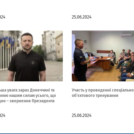
024
25.06.2024
ша увага зараз Донеччині та
Участь у проведенні спеціально
анню нашим силам усього, що
об’єктового тренування
дно – звернення Президента
024
25.06.2024