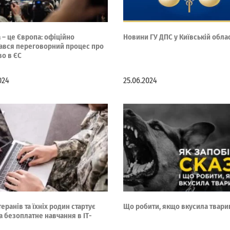
 – це Європа: офіційно
Новини ГУ ДПС у Київській облас
ався переговорний процес про
во в ЄС
024
25.06.2024
еранів та їхніх родин стартує
Що робити, якщо вкусила твари
а безоплатне навчання в ІТ-