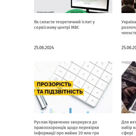
Як скласти теоретичний іспит у
Україна
сервісному центрі МВС
розпоч
членст
25.06.2024
25.06.2
Руслан Кравченко звернувся до
Для вет
правоохоронців щодо перевірки
набір н
інформації про майже 20 млн грн
сфері