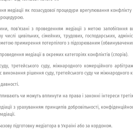
ня медіації як позасудової процедури врегулювання конфлікту (с
 процедурою.
сини, пов’язані з проведенням медіації з метою запобігання 
у числі цивільних, сімейних, трудових, господарських, адмін
 метою примирення потерпілого з підозрюваним (обвинуваченим
роведення медіації в окремих категоріях конфліктів (спорів).
ду, третейського суду, міжнародного комерційного арбітражу
ас виконання рішення суду, третейського суду чи міжнародного 
давності.
ливають чи можуть вплинути на права і законні інтереси третіх ос
діації з урахуванням принципів добровільності, конфіденційнос
едіації.
зову підготовку медіатора в Україні або за кордоном.