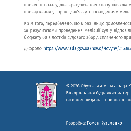
провести позасудове врегулювання спору шляхом ме
провадження у справі у зв’язку з проведенням медіац
Крім того, передбачено, що в разі якщо домовленос
за результатами проведення медіації суд у відпові
бюджету 60 відсотків судового збору, сплаченого при
Джерело:
https://www.rada.gov.ua/news/Novyny/216385
© 2026 Обухівська міська рада К
Використання будь-яких матеріа
інтернет-видань – гіперпосилан
Розробка:
Роман Кузьменко