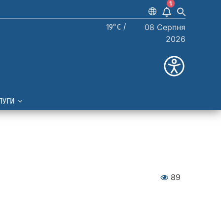
1
19°C /
08 Серпня
2026
ЛУГИ
89