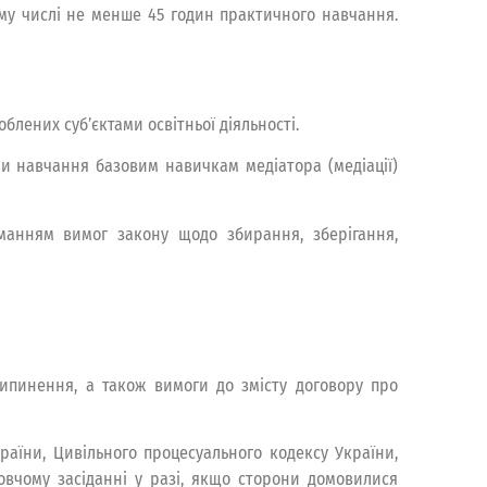
ому числі не менше 45 годин практичного навчання.
блених суб’єктами освітньої діяльності.
и навчання базовим навичкам медіатора (медіації)
иманням вимог закону щодо збирання, зберігання,
припинення, а також вимоги до змісту договору про
аїни, Цивільного процесуального кодексу України,
овчому засіданні у разі, якщо сторони домовилися