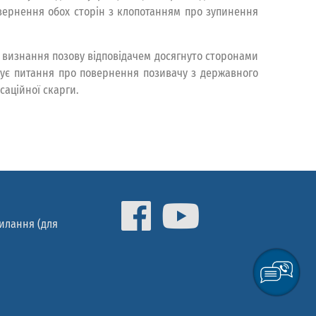
звернення обох сторін з клопотанням про зупинення
о визнання позову відповідачем досягнуто сторонами
рішує питання про повернення позивачу з державного
саційної скарги.
силання (для