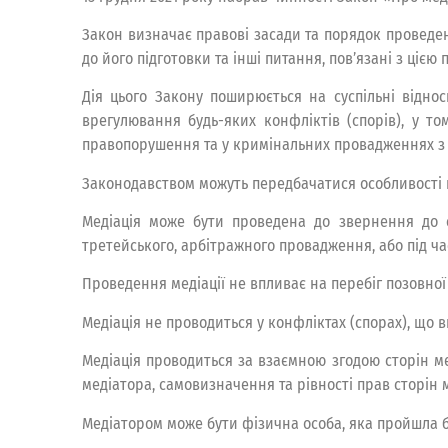
Закон визначає правові засади та порядок проведен
до його підготовки та інші питання, пов’язані з цією
Дія цього Закону поширюється на суспільні відно
врегулювання будь-яких конфліктів (спорів), у том
правопорушення та у кримінальних провадженнях з
Законодавством можуть передбачатися особливості п
Медіація може бути проведена до звернення до су
третейського, арбітражного провадження, або під ч
Проведення медіації не впливає на перебіг позовної 
Медіація не проводиться у конфліктах (спорах), що вп
Медіація проводиться за взаємною згодою сторін ме
медіатора, самовизначення та рівності прав сторін м
Медіатором може бути фізична особа, яка пройшла ба