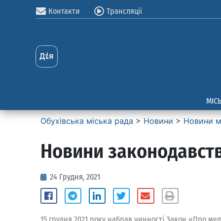
Контакти
Трансляції
МІС
Обухівська міська рада
>
Новини
>
Новини м
Новини законодавст
24 Грудня, 2021
15 грудня 2021 року набрав чинності Закон «Про медіа