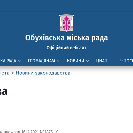
Обухівська міська рада
Офіційний вебсайт
ЬКА РАДА
ГРОМАДЯНАМ
НОВИНИ
ЦНАП
Е-ПОС
іста
>
Новини законодавства
ва
цію» від 16.11.2021 №1875-IX.