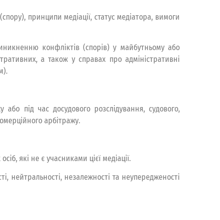
пору), принципи медіації, статус медіатора, вимоги
виникненню конфліктів (спорів) у майбутньому або
істративних, а також у справах про адміністративні
).
 або під час досудового розслідування, судового,
комерційного арбітражу.
іб, які не є учасниками цієї медіації.
ті, нейтральності, незалежності та неупередженості