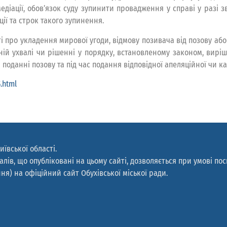
діації, обов’язок суду зупинити провадження у справі у разі 
ії та строк такого зупинення.
ті про укладення мирової угоди, відмову позивача від позову аб
дній ухвалі чи рішенні у порядку, встановленому законом, ви
 поданні позову та під час подання відповідної апеляційної чи ка
.html
иївської області.
лів, що опубліковані на цьому сайті, дозволяється при умові по
ня) на офіційний сайт Обухівської міської ради.