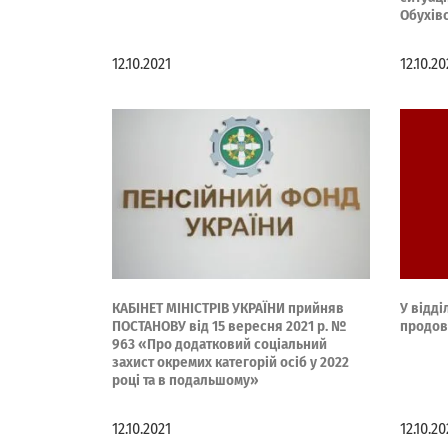
Обухівс
12.10.2021
12.10.20
КАБІНЕТ МІНІСТРІВ УКРАЇНИ прийняв
У відд
ПОСТАНОВУ від 15 вересня 2021 р. №
продов
963 «Про додатковий соціальний
захист окремих категорій осіб у 2022
році та в подальшому»
12.10.2021
12.10.20