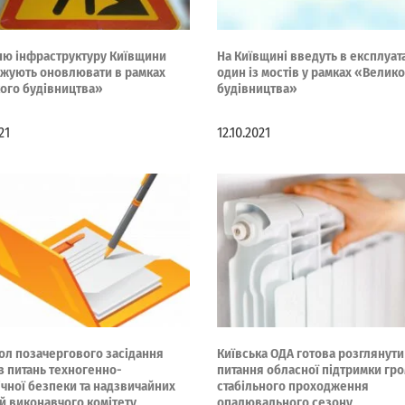
ю інфраструктуру Київщини
На Київщині введуть в експлуат
жують оновлювати в рамках
один із мостів у рамках «Велик
ого будівництва»
будівництва»
21
12.10.2021
ол позачергового засідання
Київська ОДА готова розглянути
 з питань техногенно-
питання обласної підтримки гр
ічної безпеки та надзвичайних
стабільного проходження
ій виконавчого комітету
опалювального сезону