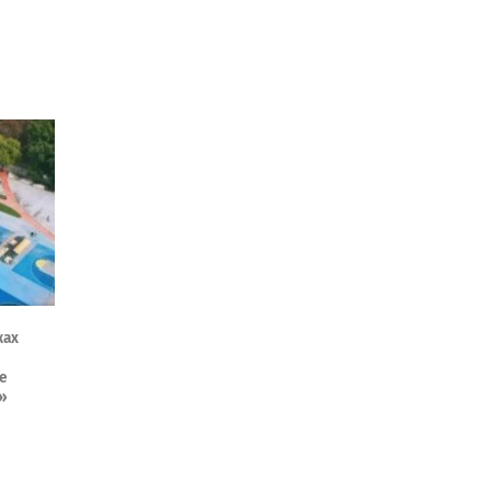
жах
е
а»