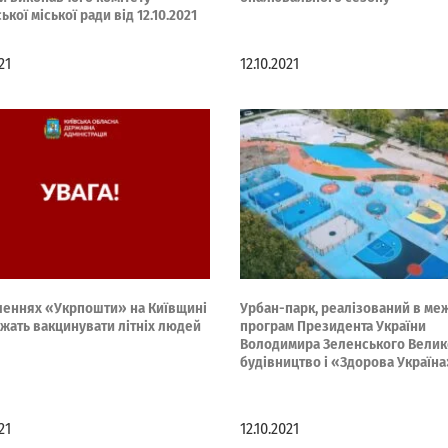
ької міської ради від 12.10.2021
21
12.10.2021
іленнях «Укрпошти» на Київщині
Урбан-парк, реалізований в ме
жать вакцинувати літніх людей
програм Президента України
Володимира Зеленського Велик
будівництво і «Здорова Україн
21
12.10.2021