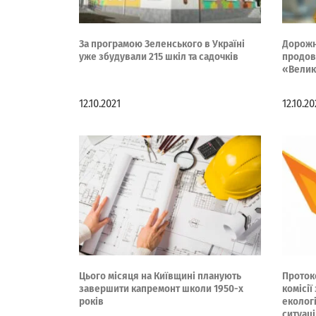
За програмою Зеленського в Україні
Дорожн
уже збудували 215 шкіл та садочків
продов
«Велик
12.10.2021
12.10.20
Цього місяця на Київщині планують
Проток
завершити капремонт школи 1950-х
комісії
років
еколог
ситуац