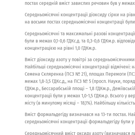
постах середній вміст завислих речовин був у межах 
Середньомісячні концентрації діоксиду сірки на рівн
на восьми постах середньомісячні концентрації були у
Середньомісячні та максимальні разові концентрації 
були в межах 0,1-0,6 ГДКс.д. та 0,3-0,6 ГДКм.р. від
концентрацією на рівні 1,0 ГДКм.р.
Вміст діоксиду азоту у повітрі за середньомісячним
Найбільші середньомісячні концентрації відмічені: на
Семена Скляренка (ПСЗ № 21), площах Перемоги (ПСЗ №
межах 1,8-3,5 ГДКс.д., на ПСЗ № 5 (просп. Науки, пор
ГДКм.р., Бессарабській площі – 1,8 ГДКм.р., Деміївськ
концентрації були у межах 1,0-1,5 ГДКм.р. Всього у 
місту (в минулому місяці – 18,1%). Найбільшу кількі
Вміст формальдегіду визначався на 13-ти постах. На
середньомісячні концентрації формальдегіду були у ме
Середньомісячний вміст оксиду азоту (визначався лиш