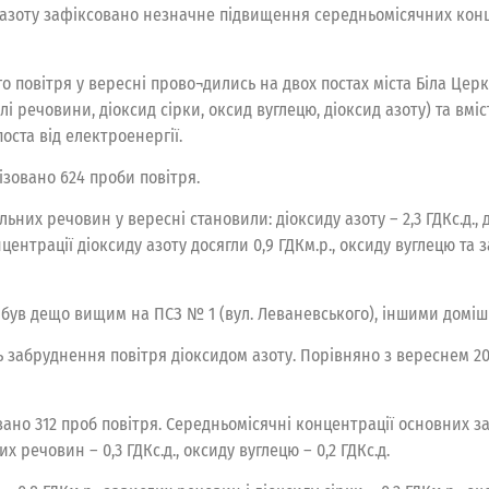
ду азоту зафіксовано незначне підвищення середньомісячних кон
овітря у вересні прово¬дились на двох постах міста Біла Церква
 речовини, діоксид сірки, оксид вуглецю, діоксид азоту) та вміс
ста від електроенергії.
ізовано 624 проби повітря.
их речовин у вересні становили: діоксиду азоту – 2,3 ГДКc.д., ді
нцентрації діоксиду азоту досягли 0,9 ГДКм.р., оксиду вуглецю та з
був дещо вищим на ПСЗ № 1 (вул. Леваневського), іншими доміш
ь забруднення повітря діоксидом азоту. Порівняно з вереснем 2
вано 312 проб повітря. Середньомісячні концентрації основних
лих речовин – 0,3 ГДКс.д., оксиду вуглецю – 0,2 ГДКс.д.