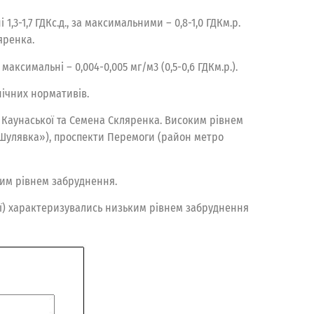
3-1,7 ГДКс.д., за максимальними – 0,8-1,0 ГДКм.р.
яренка.
аксимальні – 0,004-0,005 мг/м3 (0,5-0,6 ГДКм.р.).
нічних нормативів.
ь Каунаської та Семена Скляренка. Високим рівнем
Шулявка»), проспекти Перемоги (район метро
ним рівнем забруднення.
ії) характеризувались низьким рівнем забруднення