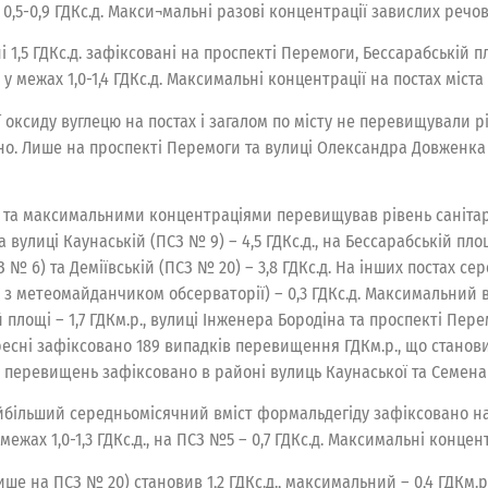
0,5-0,9 ГДКс.д. Макси¬мальні разові концентрації завислих речов
і 1,5 ГДКс.д. зафіксовані на проспекті Перемоги, Бессарабській
 межах 1,0-1,4 ГДКс.д. Максимальні концентрації на постах міста 
оксиду вуглецю на постах і загалом по місту не перевищували рі
повідно. Лише на проспекті Перемоги та вулиці Олександра Довже
и та максимальними концентраціями перевищував рівень санітарн
 вулиці Каунаській (ПСЗ № 9) – 4,5 ГДКс.д., на Бессарабській площ
 6) та Деміївській (ПСЗ № 20) – 3,8 ГДКс.д. На інших постах сер
яд з метеомайданчиком обсерваторії) – 0,3 ГДКс.д. Максимальний в
ій площі – 1,7 ГДКм.р., вулиці Інженера Бородіна та проспекті Пер
вересні зафіксовано 189 випадків перевищення ГДКм.р., що станови
сть перевищень зафіксовано в районі вулиць Каунаської та Семена 
йбільший середньомісячний вміст формальдегіду зафіксовано на п
жах 1,0-1,3 ГДКс.д., на ПСЗ №5 – 0,7 ГДКс.д. Максимальні концент
е на ПСЗ № 20) становив 1,2 ГДКс.д., максимальний – 0,4 ГДКм.р