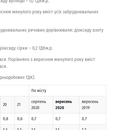
иду вуглецю – 0,1 ГДКм.р.
реснем минулого року вміст усіх забруднювальних
бруднювальних речовин дорівнювали: діоксиду азоту
іоксиду сірки – 0,2 ГДКм.р.
ся. Порівняно з вереснем минулого року вміст
вся.
дньодобових ГДК).
По місту
серпень
вересень
вересень
20
21
2020
2020
2019
0,8
0,6
0,7
0,7
0,7
1,3
1,3
1,1
1,1
1,7