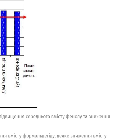
ь підвищення середнього вмісту фенолу та зниження
ення вмісту формальдегіду, деяке зниження вмісту