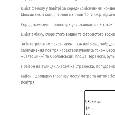
Вміст фенолу у повітрі за середньомісячними концент
Максимальні концентрації на рівні 1,0 ГДКм.р. відм
Середньомісячні концентрації сірководню на трьох пос
Вміст аміаку, хлористого водню та фтористого водню
За інтегральним показником – ІЗА найбільш забрудне
забруднення повітря характеризувались також Бесс
«Святошин») та Оболонський, площа Перемоги, бульв
Повітря на вулицях Академіка Стражеска, Попудрен
Район Гідропарку (поблизу мосту метро та автомагі
повітря.