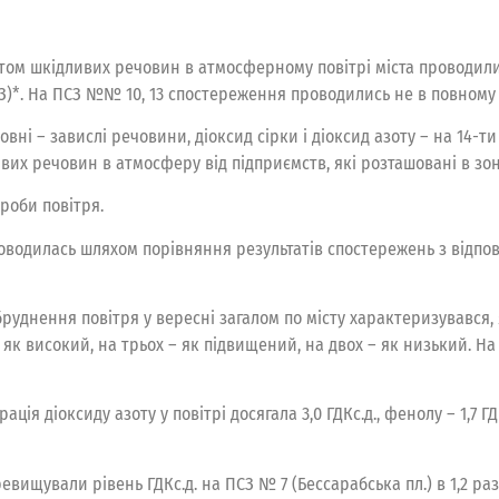
стом шкідливих речовин в атмосферному повітрі міста проводил
З)*. На ПСЗ №№ 10, 13 спостереження проводились не в повному о
ні – завислі речовини, діоксид сірки і діоксид азоту – на 14-ти
вих речовин в атмосферу від підприємств, які розташовані в зон
роби повітря.
оводилась шляхом порівняння результатів спостережень з відп
руднення повітря у вересні загалом по місту характеризувався, 
, як високий, на трьох – як підвищений, на двох – як низький. На
я діоксиду азоту у повітрі досягала 3,0 ГДКс.д., фенолу – 1,7 ГДКс
ищували рівень ГДКс.д. на ПСЗ № 7 (Бессарабська пл.) в 1,2 раза,