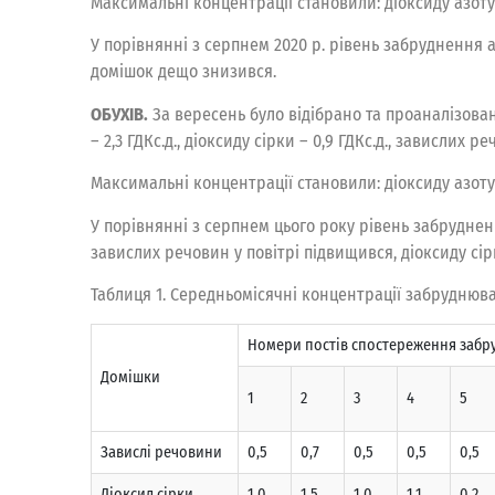
Максимальні концентрації становили: діоксиду азоту – 
У порівнянні з серпнем 2020 р. рівень забруднення
домішок дещо знизився.
ОБУХІВ.
За вересень було відібрано та проаналізова
– 2,3 ГДКс.д., діоксиду сірки – 0,9 ГДКс.д., завислих ре
Максимальні концентрації становили: діоксиду азоту –
У порівнянні з серпнем цього року рівень забрудне
завислих речовин у повітрі підвищився, діоксиду сір
Таблиця 1. Середньомісячні концентрації забруднюв
Номеpи постiв спостеpеження забpу
Домішки
1
2
3
4
5
Завислі речовини
0,5
0,7
0,5
0,5
0,5
Дiоксид сiрки
1,0
1,5
1,0
1,1
0,2