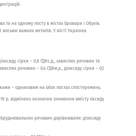
центрацій.
 та на одному посту в містах Бровари і Обухів.
т восьми важких металів. У місті Українка
оксиду сірки – 0,6 ГДКс.д., завислих речовин та
авислих речовин – 0,4 ГДКм.р., діоксиду сірки – 0,1
ками – однаковим на обох постах спостережень.
019 р. відмічено незначне зниження вмісту оксиду
 забруднювальних речовин дорівнювали: діоксиду