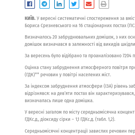
КИЇВ.
У вересні систематичні спостереження за вмі
Бориса Срезневського на 16 стаціонарних постах (ПС
Визначалось 20 забруднювальних домішок, з них основ
домішок визначався в залежності від викидів шкідли
За вересень було відібрано та проаналізовано 7204 п
Оцінка стану забруднення атмосферного повітря пр
(ГДК)** речовин у повітрі населених міст.
За індексом забруднення атмосфери (ІЗА) рівень заб
відрізнявся: на дев’яти постах він характеризувався
визначалась лише одна домішка.
У вересні загалом по місту середньомісячна концентраці
ГДКс.д., діоксиду сірки – 1,1 ГДКс.д. (табл. 1,2).
Середньомісячні концентрації завислих речовин перев