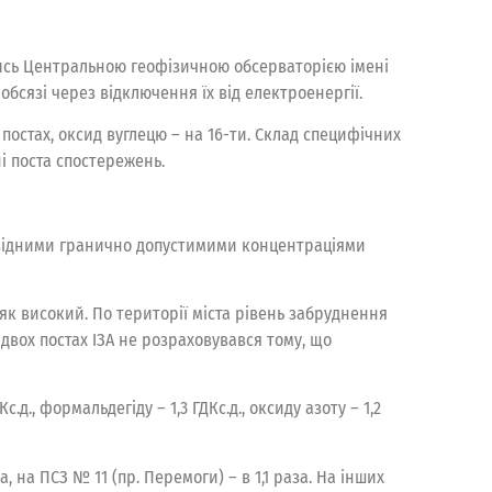
ись Центральною геофізичною обсерваторією імені
бсязі через відключення їх від електроенергії.
 постах, оксид вуглецю – на 16-ти. Склад специфічних
і поста спостережень.
овідними гранично допустимими концентраціями
як високий. По території міста рівень забруднення
 двох постах ІЗА не розраховувався тому, що
.д., формальдегіду – 1,3 ГДКс.д., оксиду азоту – 1,2
 на ПСЗ № 11 (пр. Перемоги) – в 1,1 раза. На інших