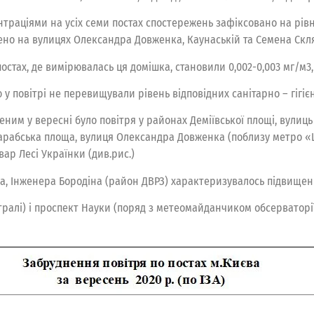
раціями на усіх семи постах спостережень зафіксовано на рівні 1,
ічено на вулицях Олександра Довженка, Каунаській та Семена Скл
тах, де вимірювалась ця домішка, становили 0,002-0,003 мг/м3, м
 у повітрі не перевищували рівень відповідних санітарно – гігіє
ним у вересні було повітря у районах Деміївської площі, вулиц
арабська площа, вулиця Олександра Довженка (поблизу метро «
ар Лесі Українки (див.рис.)
ка, Інженера Бородіна (район ДВРЗ) характеризувалось підвище
стралі) і проспект Науки (поряд з метеомайданчиком обсерватор