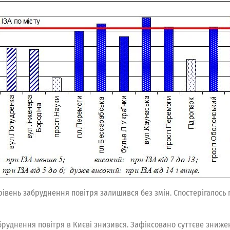
 рівень забруднення повітря залишився без змін. Спостерігалос
абруднення повітря в Києві знизився. Зафіксовано суттєве зниж