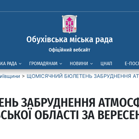
Обухівська міська рада
Офіційний вебсайт
ЬКА РАДА
ГРОМАДЯНАМ
НОВИНИ
ЦНАП
Е-ПОС
иївщини
>
ЩОМІСЯЧНИЙ БЮЛЕТЕНЬ ЗАБРУДHЕHHЯ АТМ
НЬ ЗАБРУДHЕHHЯ АТМОСФ
ВСЬКОЇ ОБЛАСТІ ЗА ВЕРЕСЕ