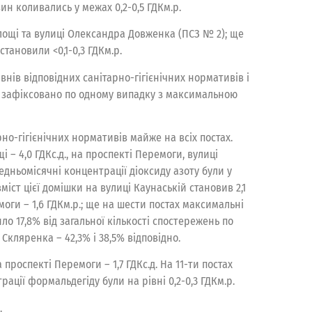
ин коливались у межах 0,2-0,5 ГДКм.р.
 площі та вулиці Олександра Довженка (ПСЗ № 2); ще
становили <0,1-0,3 ГДКм.р.
внів відповідних санітарно-гігієнічних нормативів і
нка зафіксовано по одному випадку з максимальною
о-гігієнічних нормативів майже на всіх постах.
і – 4,0 ГДКс.д., на проспекті Перемоги, вулиці
едньомісячні концентрації діоксиду азоту були у
міст цієї домішки на вулиці Каунаській становив 2,1
емоги – 1,6 ГДКм.р.; ще на шести постах максимальні
ло 17,8% від загальної кількості спостережень по
Скляренка – 42,3% і 38,5% відповідно.
роспекті Перемоги – 1,7 ГДКс.д. На 11-ти постах
рації формальдегіду були на рівні 0,2-0,3 ГДКм.р.
.