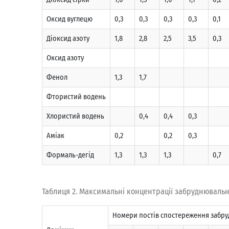
Оксид вуглецю
0,3
0,3
0,3
0,3
0,1
Дiоксид азоту
1,8
2,8
2,5
3,5
0,3
Оксид азоту
Фенол
1,3
1,7
Фтористий водень
Хлористий водень
0,4
0,4
0,3
Амiак
0,2
0,2
0,3
Формаль-дегiд
1,3
1,3
1,3
0,7
Таблиця 2. Максимальні концентрації забруднювальн
Номеpи постiв спостеpеження забpу