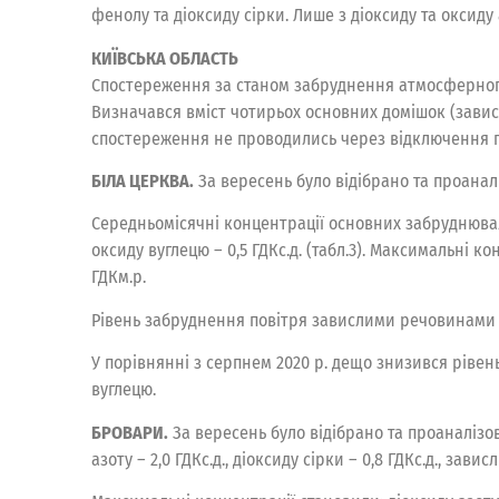
фенолу та діоксиду сірки. Лише з діоксиду та окси
КИЇВСЬКА ОБЛАСТЬ
Спостереження за станом забруднення атмосферного п
Визначався вміст чотирьох основних домішок (завислі
спостереження не проводились через відключення по
БІЛА ЦЕРКВА.
За вересень було відібрано та проанал
Середньомісячні концентрації основних забруднювальн
оксиду вуглецю – 0,5 ГДКс.д. (табл.3). Максимальні ко
ГДКм.р.
Рівень забруднення повітря завислими речовинами 
У порівнянні з серпнем 2020 р. дещо знизився рівен
вуглецю.
БРОВАРИ.
За вересень було відібрано та проаналізо
азоту – 2,0 ГДКс.д., діоксиду сірки – 0,8 ГДКc.д., завис