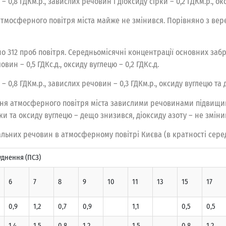
0,8 ГДКм.р., завислих речовин і діоксиду сірки – 0,2 ГДКм.р., окс
 атмосферного повітря міста майже не змінився. Порівняно з ве
но 312 проб повітря. Середньомісячні концентрації основних за
човин – 0,5 ГДКc.д., оксиду вуглецю – 0,2 ГДКс.д.
 0,8 ГДКм.р., завислих речовин – 0,3 ГДКм.р., оксиду вуглецю та д
ння атмосферного повітря міста завислими речовинами підвищив
ки та оксиду вуглецю – дещо знизився, діоксиду азоту – не зміни
альних речовин в атмосферному повітрі Києва (в кратності сере
днення (ПСЗ)
6
7
8
9
10
11
13
15
17
0,9
1,2
0,7
0,9
1,1
0,5
0,5
1,4
1,5
0,8
1,2
1,5
0,8
1,2