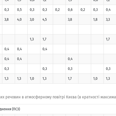
0,3
0,5
0,3
0,3
0,2
0,6
0,2
0,3
0,4
3,8
4,0
3,0
4,5
3,8
1,8
3,3
1,3
1,7
1,7
0,4
0,4
0,4
0,4
0,4
0,4
0,3
0,3
0,3
0,3
1,3
1,3
1,0
1,3
1,7
1,0
1,3
их речовин в атмосферному повітрі Києва (в кратності максима
днення (ПСЗ)