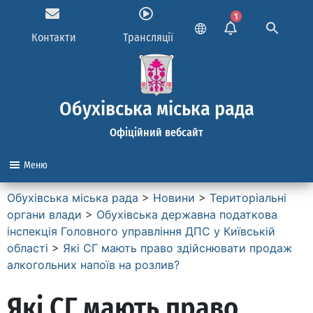
1
Контакти
Трансляції
Обухівська міська рада
Офіційний вебсайт
Меню
Обухівська міська рада
>
Новини
>
Територіальні
органи влади
>
Обухівська державна податкова
інспекція Головного управління ДПС у Київській
області
>
Які СГ мають право здійснювати продаж
алкогольних напоїв на розлив?
Які СГ мають право