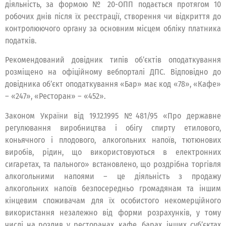
діяльність, за формою № 20-ОПП подається протягом 10
робочих днів після їх реєстрації, створення чи відкриття до
контролюючого органу за основним місцем обліку платника
податків.
Рекомендований довідник типів об’єктів оподаткування
розміщено на офіційному вебпорталі ДПС. Відповідно до
довідника об’єкт оподаткування «Бар» має код «78», «Кафе»
– «247», «Ресторан» – «452».
Законом України від 19.12.1995 №481/95 «Про державне
регулювання виробництва і обігу спирту етилового,
коньячного і плодового, алкогольних напоїв, тютюнових
виробів, рідин, що використовуються в електронних
сигаретах, та пального» встановлено, що роздрібна торгівля
алкогольними напоями – це діяльність з продажу
алкогольних напоїв безпосередньо громадянам та іншим
кінцевим споживачам для їх особистого некомерційного
використання незалежно від форми розрахунків, у тому
числі на розлив у ресторанах, кафе, барах, інших суб’єктах