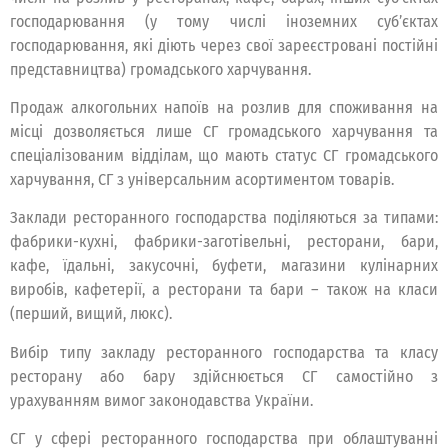
господарювання (у тому числі іноземних суб’єктах
господарювання, які діють через свої зареєстровані постійні
представництва) громадського харчування.
Продаж алкогольних напоїв на розлив для споживання на
місці дозволяється лише СГ громадського харчування та
спеціалізованим відділам, що мають статус СГ громадського
харчування, СГ з універсальним асортиментом товарів.
Заклади ресторанного господарства поділяються за типами:
фабрики-кухні, фабрики-заготівельні, ресторани, бари,
кафе, їдальні, закусочні, буфети, магазини кулінарних
виробів, кафетерії, а ресторани та бари – також на класи
(перший, вищий, люкс).
Вибір типу закладу ресторанного господарства та класу
ресторану або бару здійснюється СГ самостійно з
урахуванням вимог законодавства України.
СГ у сфері ресторанного господарства при облаштуванні